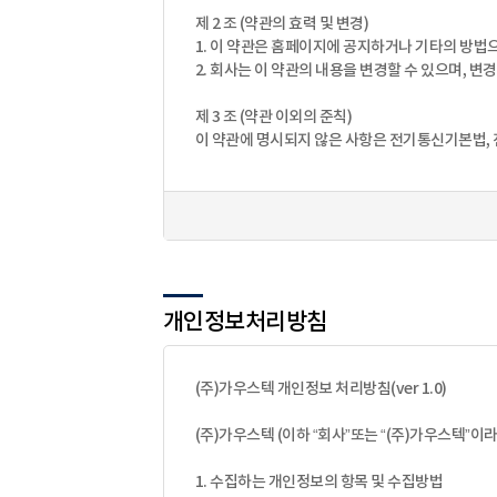
제 2 조 (약관의 효력 및 변경)
1. 이 약관은 홈페이지에 공지하거나 기타의 방
2. 회사는 이 약관의 내용을 변경할 수 있으며, 
제 3 조 (약관 이외의 준칙)
이 약관에 명시되지 않은 사항은 전기통신기본법, 
제 4 조 (용어의 정의)
이 약관에서 사용하는 용어의 정의는 다음과 같습
1. 회원 : 회사와 서비스이용에 관한 계약을 체결한
2. 회원아이디(ID) : 회원 식별과 회원의 서비
3. 비밀번호 : 회원이 통신상의 자신의 비밀을 보
4. 이 약관에서 사용하는 용어의 정의는 제1항에
개인정보처리방침
제 2 장 이용계약
제 5 조 (이용계약의 성립)
(주)가우스텍 개인정보 처리방침(ver 1.0)
1. 이용계약은 본 약관에 동의한 이용신청자가 
2. 이용신청자는 반드시 실명으로 신청하고 1개의 I
(주)가우스텍 (이하 “회사”또는 “(주)가우스텍”
3. 제 1 항의 규정에 의해 이용신청자가 이용신청
4. 회사는 다음 각 호의 1에 해당하는 경우 이용신
1. 수집하는 개인정보의 항목 및 수집방법
(1). 서비스 관련 설비의 용량이 부족한 경우